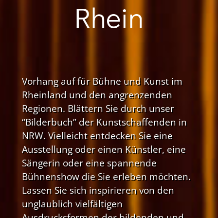
Rhein
Vorhang auf für Bühne und Kunst im
Rheinland und den angrenzenden
Regionen. Blättern Sie durch unser
“Bilderbuch” der Kunstschaffenden in
NRW. Vielleicht entdecken Sie eine
Ausstellung oder einen Künstler, eine
Sängerin oder eine spannende
Bühnenshow die Sie erleben möchten.
Lassen Sie sich inspirieren von den
unglaublich vielfältigen
Ausdrucksformen der bildenden und