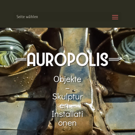
Seite wählen
Objekte
–
Skulptur
en –
Installati
onen