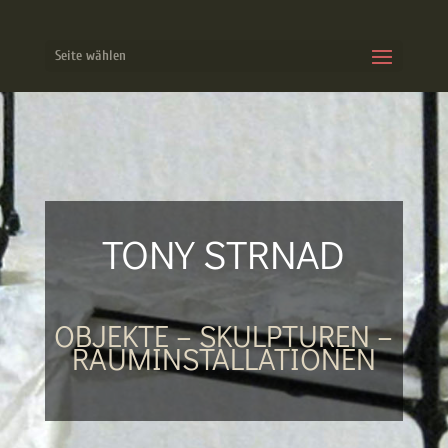
Seite wählen
TONY STRNAD
OBJEKTE – SKULPTUREN –
RAUMINSTALLATIONEN